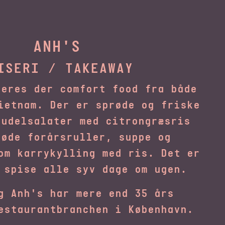
ANH'S
ISERI / TAKEAWAY
veres der comfort food fra både
ietnam. Der er sprøde og friske
nudelsalater med citrongræsris
røde forårsruller, suppe og
om karrykylling med ris. Det er
 spise alle syv dage om ugen.
g Anh's har mere end 35 års
estaurantbranchen i København.