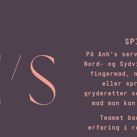
SP
På Anh's ser
Nord- og Sydv
fingermad, 
eller sp
gryderetter s
mad man kan
Teamet ba
erfaring i r